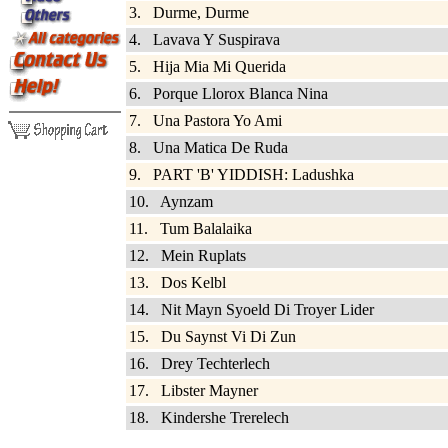
3. Durme, Durme
4. Lavava Y Suspirava
5. Hija Mia Mi Querida
6. Porque Llorox Blanca Nina
7. Una Pastora Yo Ami
8. Una Matica De Ruda
9. PART 'B' YIDDISH: Ladushka
10. Aynzam
11. Tum Balalaika
12. Mein Ruplats
13. Dos Kelbl
14. Nit Mayn Syoeld Di Troyer Lider
15. Du Saynst Vi Di Zun
16. Drey Techterlech
17. Libster Mayner
18. Kindershe Trerelech